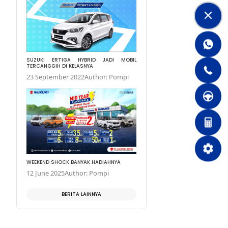
FITUR NEW IGNIS TERBAIK
22 October 2021
Auth
SUZUKI ERTIGA HYBR
TERCANGGIH DI KELASNY
23 September 2022
A