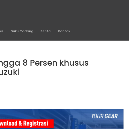
rawi Motor
Produk
Servis
Suku Cadang
Berita
Kontak
 Suzuki
kon Hingga 8 Persen khu
t my Suzuki