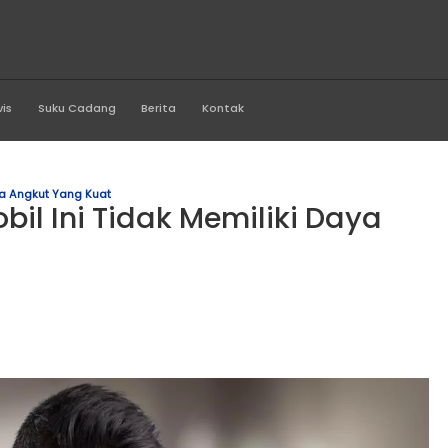
rawi Motor
Produk
Servis
Suku Cadang
Berita
Kontak
idak Memiliki Daya Angkut Yang Kuat
enis Mobil Ini Tidak Memil
Kuat