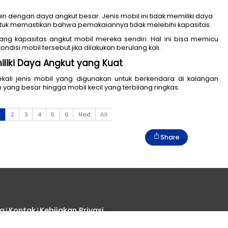
tidak didesain dengan daya angkut besar. Jenis mobil i
nting sekali untuk memastikan bahwa pemakaiannya tida
mahami tentang kapasitas angkut mobil mereka sendir
 merusak kondisi mobil tersebut jika dilakukan berulan
 Tidak Memiliki Daya Angkut yang Kuat
n banyak sekali jenis mobil yang digunakan untuk 
dengan ukuran yang besar hingga mobil kecil yang terbi