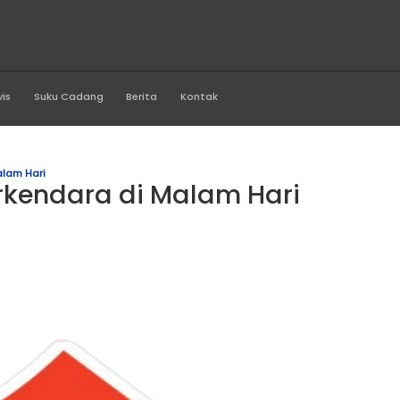
rawi Motor
Produk
Servis
Suku Cadang
Berita
Kontak
Berkendara Di Malam Hari
ips Berkendara di Malam