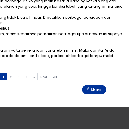
erung memiliki berbagai risiko yang lebih besar diband
an yang minim, jalanan yang sepi, hingga kondisi tubuh
 malam memang tidak bisa dihindar. Dibutuhkan berba
an tetap aman.
Malam Hari Berikut!
rjalanan malam, maka sebaiknya perhatikan berbagai t
isi Lampu
ri perjalanan malam yaitu penerangan yang lebih minim.