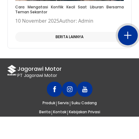
Cara Mengatasi Konflik Kecil Saat Liburan Bersama
Teman Sekantor
10 November 2025
Author: Admin
BERITA LAINNYA
Jagorawi Motor
PT Jagorawi Motor
|
|
Produk
Servis
Suku Cadang
|
|
Berita
Kontak
Kebijakan Privasi
© 2020
SUZUKI INDONESIA
. SELURUH HAK CIPTA DILINDUNGI UNDANG-
UNDANG.