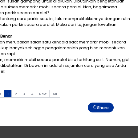
tu hal yang susah-susah gampang untuk dilakukan. Di
lu supaya bisa sukses memarkir mobil secara paralel
hir melakukan parkir secara paralel?
ari informasi tentang cara parkir satu ini, lalu mempra
a untuk melakukan parkir secara paralel. Maka dari itu
ya!
 Mobil dengan Benar
an penglihatan merupakan salah satu kendala saat m
at dilihat tidak cukup banyak sehingga pengalamanlah 
 paralel dengan rapi.