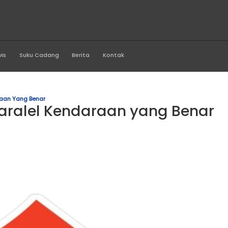
rawi Motor
Produk
Servis
Suku Cadang
Berita
Kontak
ir Paralel Kendaraan Yang Benar
Parkir Paralel Kendaraan
n