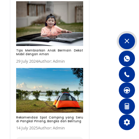
Tarif Pajak Progresif
Harus Anda Ketahui
29 May 2023
Author:
Tips Membiarkan Anak
Mobil dengan Aman
29 July 2024
Author: 