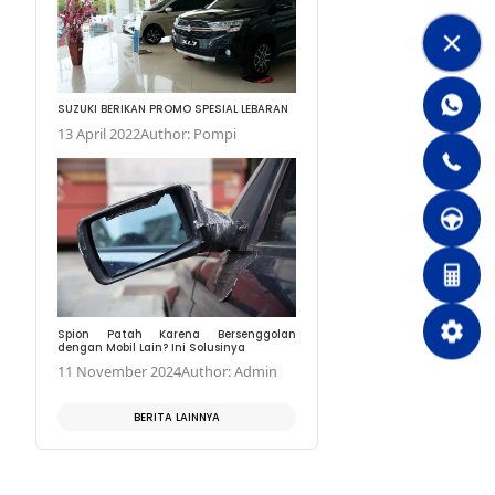
FITUR NEW IGNIS TERBAIK
22 October 2021
Auth
SUZUKI BERIKAN PROMO 
13 April 2022
Author: