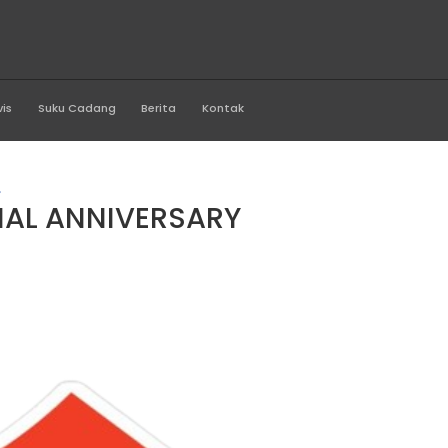
rawi Motor
Produk
Servis
Suku Cadang
Berita
Kontak
sial Anniversary
 SPESIAL ANNIVERSARY