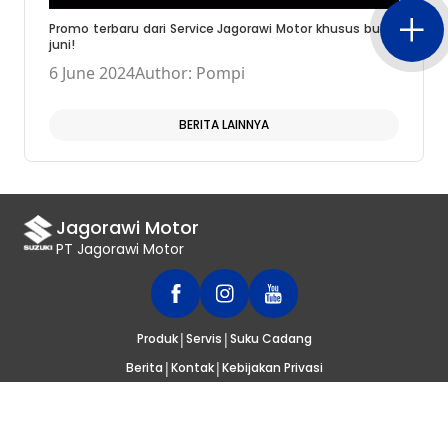
Promo terbaru dari Service Jagorawi Motor khusus bulan
juni!
6 June 2024
Author: Pompi
BERITA LAINNYA
Jagorawi Motor
PT Jagorawi Motor
|
|
Produk
Servis
Suku Cadang
|
|
Berita
Kontak
Kebijakan Privasi
© 2020
SUZUKI INDONESIA
. SELURUH HAK CIPTA DILINDUNGI UNDANG-
UNDANG.