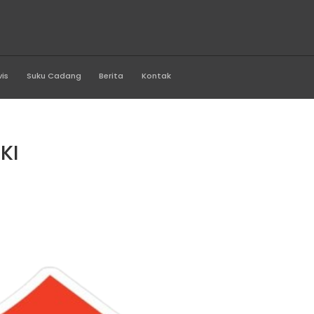
rawi Motor
Produk
Servis
Suku Cadang
Berita
Kontak
uki
E SUZUKI